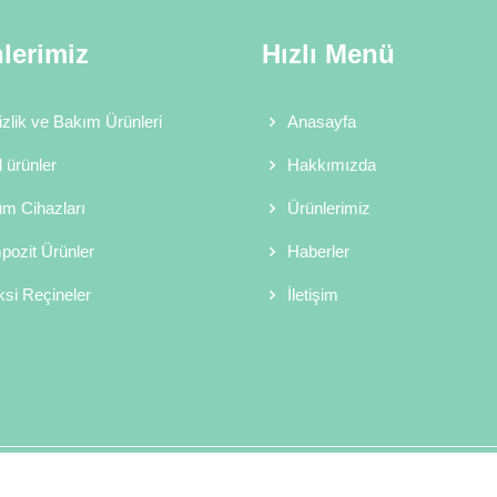
lerimiz
Hızlı Menü
zlik ve Bakım Ürünleri
Anasayfa
 ürünler
Hakkımızda
m Cihazları
Ürünlerimiz
ozit Ürünler
Haberler
si Reçineler
İletişim
Copyright © 2026 Sor Kimya Telif Hakkı Saklıdır.