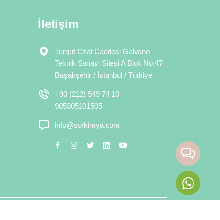
İletişim
Turgut Özal Caddesi Galvano
Teknik Sanayi Sitesi A Blok No:47
Başakşehir / İstanbul / Türkiye
+90 (212) 549 74 10
905305101505
info@sorkimya.com