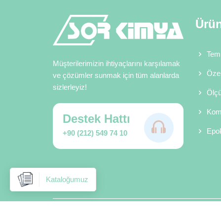
Ürün
Temi
Müşterilerimizin ihtiyaçlarını karşılamak
Özel
ve çözümler sunmak için tüm alanlarda
sizlerleyiz!
Ölçü
Komp
Destek Hattı
Epok
+90 (212) 549 74 10
Kataloğumuz