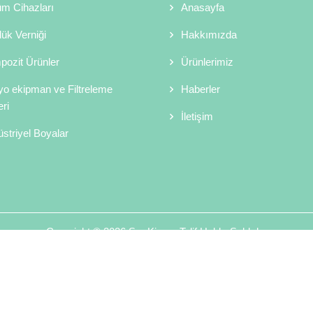
m Cihazları
Anasayfa
ük Verniği
Hakkımızda
ozit Ürünler
Ürünlerimiz
o ekipman ve Filtreleme
Haberler
ri
İletişim
striyel Boyalar
Copyright © 2026 Sor Kimya Telif Hakkı Saklıdır.