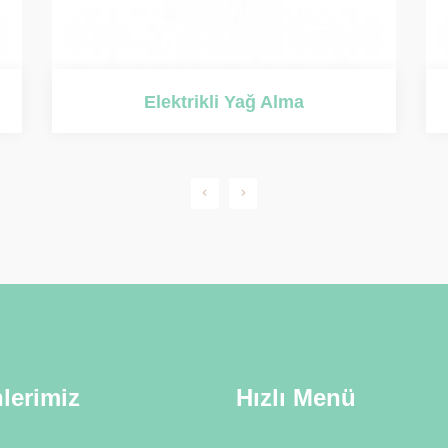
Asidik Yağ Alma
lerimiz
Hızlı Menü