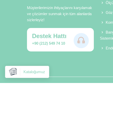
Ölçü
Müşterilerimizin ihtiyaçlarını karşılamak
Gözl
ve çözümler sunmak için tüm alanlarda
sizlerleyiz!
Komp
Bany
Destek Hattı
Sistemle
+90 (212) 549 74 10
Endü
Kataloğumuz