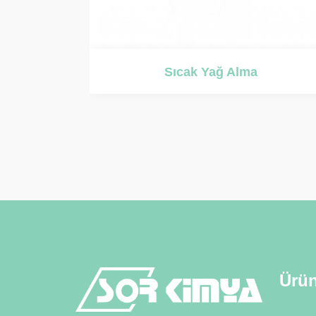
a
Elektrikli Yağ Alma
Ürün