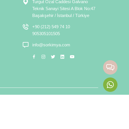
Turgut Özal Caddesi Galvano
Teknik Sanayi Sitesi A Blok No:47
Başakşehir / İstanbul / Türkiye
+90 (212) 549 74 10
905305101505
info@sorkimya.com