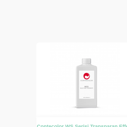
aran Effect
Caldart Concentrati 50100 Serisi