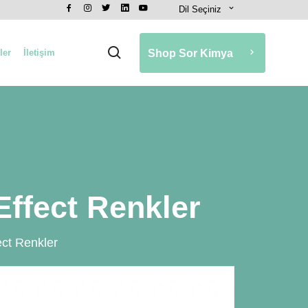
Dil Seçiniz
ler
İletişim
Shop Sor Kimya
Effect Renkler
ct Renkler