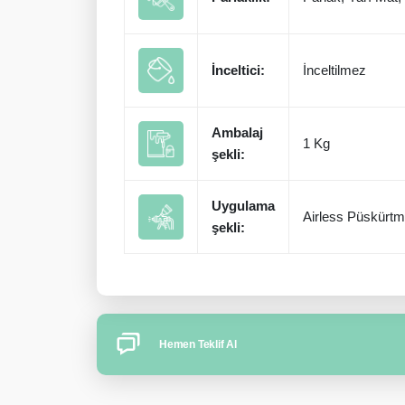
İnceltici:
İnceltilmez
Ambalaj
1 Kg
şekli:
Uygulama
Airless Püskürt
şekli:
Hemen Teklif Al