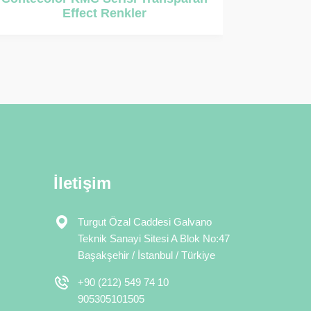
Renkler
Tran
İletişim
Turgut Özal Caddesi Galvano
Teknik Sanayi Sitesi A Blok No:47
Başakşehir / İstanbul / Türkiye
+90 (212) 549 74 10
905305101505