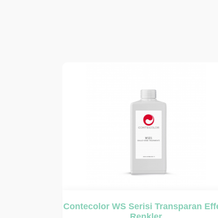
aran Effect
Caldart Concentrati 50100 Serisi
Transparan Effect Renkler