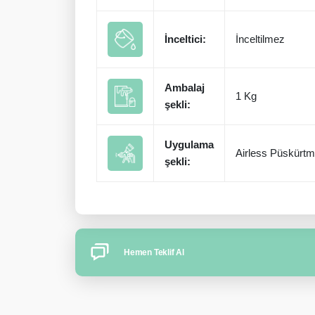
İnceltici:
İnceltilmez
Ambalaj
1 Kg
şekli:
Uygulama
Airless Püskürt
şekli:
Hemen Teklif Al