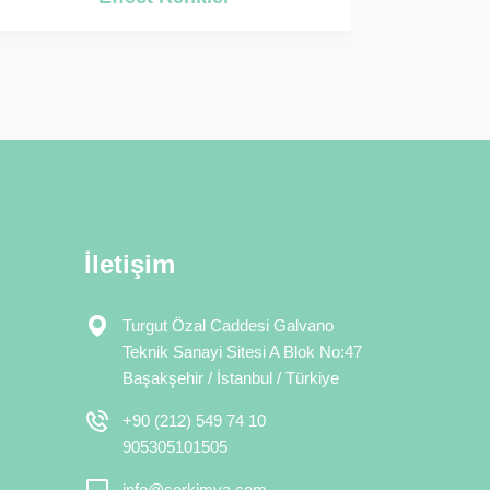
İletişim
Turgut Özal Caddesi Galvano
Teknik Sanayi Sitesi A Blok No:47
Başakşehir / İstanbul / Türkiye
+90 (212) 549 74 10
905305101505
info@sorkimya.com