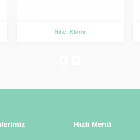
Sodyum Siyanür
lerimiz
Hızlı Menü