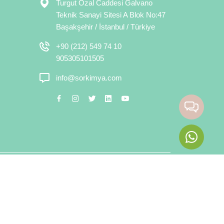
Turgut Özal Caddesi Galvano
Teknik Sanayi Sitesi A Blok No:47
Başakşehir / İstanbul / Türkiye
+90 (212) 549 74 10
905305101505
info@sorkimya.com