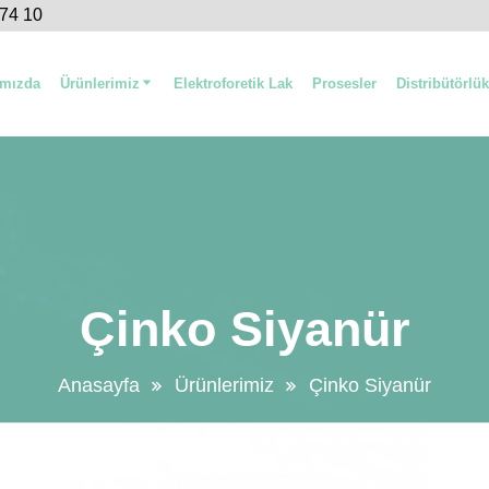
 74 10
ımızda
Ürünlerimiz
Elektroforetik Lak
Prosesler
Distribütörlük
Çinko Siyanür
Anasayfa
Ürünlerimiz
Çinko Siyanür