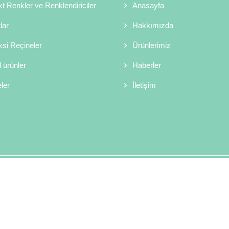
kt Renkler ve Renklendiriciler
Anasayfa
lar
Hakkımızda
si Reçineler
Ürünlerimiz
 ürünler
Haberler
ler
İletişim
Copyright © 2026 Sor Kimya Telif Hakkı Saklıdır.