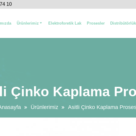
 74 10
ımızda
Ürünlerimiz
Elektroforetik Lak
Prosesler
Distribütörlük
tli Çinko Kaplama Pro
Anasayfa
Ürünlerimiz
Asitli Çinko Kaplama Proses