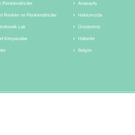
k Renklendiriciler
Anasayfa
kt Renkler ve Renklendiriciler
Hakkımızda
troforetik Lak
Ürünlerimiz
l Kimyasallar
Haberler
ler
İletişim
Copyright © 2026 Sor Kimya Telif Hakkı Saklıdır.