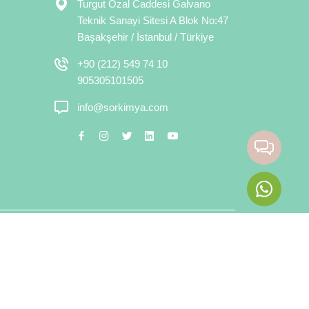
Turgut Özal Caddesi Galvano
Teknik Sanayi Sitesi A Blok No:47
Başakşehir / İstanbul / Türkiye
+90 (212) 549 74 10
905305101505
info@sorkimya.com