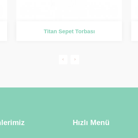
Titan Cıvata
lerimiz
Hızlı Menü