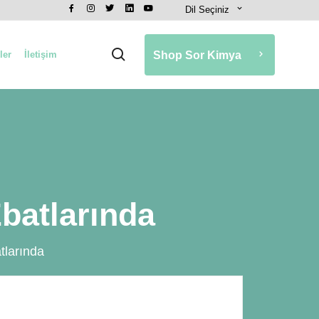
Dil Seçiniz
ler
İletişim
Shop Sor Kimya
Ebatlarında
tlarında