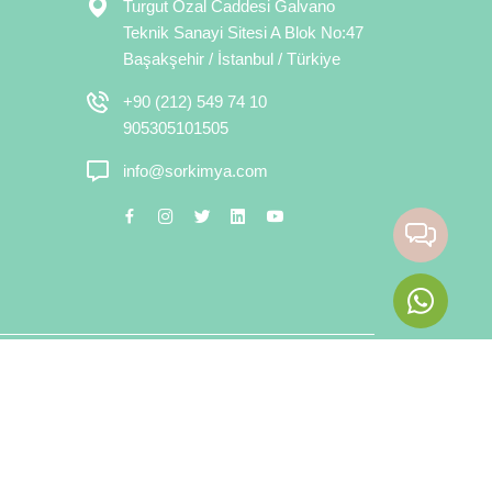
Turgut Özal Caddesi Galvano
Teknik Sanayi Sitesi A Blok No:47
Başakşehir / İstanbul / Türkiye
+90 (212) 549 74 10
905305101505
info@sorkimya.com