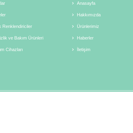
lar
Anasayfa
ler
Hakkımızda
k Renklendiriciler
Ürünlerimiz
zlik ve Bakım Ürünleri
Haberler
m Cihazları
İletişim
Copyright © 2026 Sor Kimya Telif Hakkı Saklıdır.